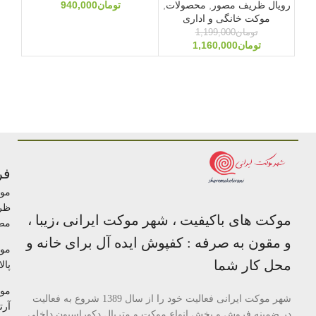
رویال ظریف مصور
,
محصولات
,
تومان
940,000
موکت خانگی و اداری
تومان
1,199,000
تومان
1,160,000
فر
مو
ظر
موکت های باکیفیت ، شهر موکت ایرانی ،زیبا ،
مص
و مقون به صرفه : کفپوش ایده آل برای خانه و
مو
محل کار شما
پالا
مو
شهر موکت ایرانی فعالیت خود را از سال 1389 شروع به فعالیت
آرتا
در ضمینه فروش و پخش انواع موکت و متریال دکوراسیون داخلی