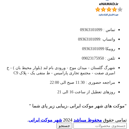
تماس : 09363101099
واتساپ :09363101099
روبیکا 09363101099
تلفن : 09023175950
شهرگ گلستان - میدان موج - ورودی بام لند (بلوار محیط بان ) - خ
امیری صفت - مجتمع تجاری پارامیس - ط منفی یک - پلاک C9
مراجعه حضوری : 11:30 صبح الی 22:00
روزهای تعطیل از ساعت 16 الی 21
"موکت های شهر موکت ایرانی ،زیبایی زیر پای شما "
تمامی حقوق
محفوظ میباشد
2024
شهر موکت ایرانی
.
جستجو