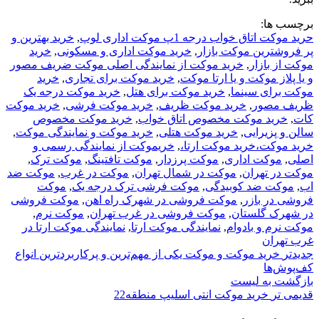
برچسب ها:
حرید موکت اتاق خواب درجه 1پ موکت اداری لوپ
,
خرید بهترین و
پر فروشترین موکت بازار
,
خرید موکت اداری و مسکونی
,
خرید
موکت از بازار
,
خرید موکت از نمایندگی اصلی موکت ضریف مصور
و یا پلاز موکت و یا ارتا موکت
,
خرید موکت برای تجاری
,
خرید
موکت برای سینما
,
خرید موکت برای هتل
,
خرید موکت درجه یک
ظریف مصور
,
خرید موکت ظریف
,
خرید موکت فرشی
,
خرید موکت
کات
,
خرید موکت مخصوص اتاق خواب
,
خرید موکت مخصوص
سالن و پزیرایی
,
خرید موکت هتلی
,
خرید موکت و نمایندگی موکت
,
خرید موکت،خرید موکت ارتا،
,
خریموکت از نمایندگی رسمی و
اصلی
,
موکت اداری
,
موکت پرزدار
,
موکت تافتینگ
,
موکت ترک
,
موکت در تهران
,
موکت در شمال تهران
,
موکت در غرب
,
موکت ضد
اب
,
موکت ضد کوبیدگی
,
موکت فرشی ترک درجه یک
,
موکت
فروشی در بازر
,
موکت فروشی در شهرک راه اهن
,
موکت فروشی
در شهرک گلستان
,
موکت فروشی در غرب تهران
,
موکت نرم
,
موکت نرم و بادوام
,
نمایندگی موکت ارتا
,
نمایندگی موکت ارتا در
غرب تهران
جدیدتر
خرید موکت و موکت یکی از مهم‌ترین و پرکاربردترین انواع
کف‌پوش‌ها
بازگشت به لیست
قدیمی تر
خرید موکت انتی اسلیپ منطقه22