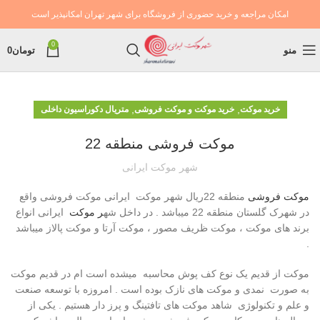
امکان مراجعه و خرید حضوری از فروشگاه برای شهر تهران امکانپذیر است
0
منو
تومان
0
,
,
خرید موکت
خرید موکت و موکت فروشی
متریال دکوراسیون داخلی
موکت فروشی منطقه 22
شهر موکت ایرانی
موکت فروشی
منطقه 22ريال شهر موکت ایرانی موکت فروشی واقع
در شهرک گلستان منطقه 22 میباشد . در داخل شه
ر موکت
ایرانی انواع
برند های موکت ، موکت ظریف مصور ، موکت آرتا و موکت پالاز میباشد
.
موکت از قدیم یک نوع کف پوش محاسبه میشده است ام در قدیم موکت
به صورت نمدی و موکت های نازک بوده است . امروزه با توسعه صنعت
و علم و تکنولوژی شاهد موکت های تافتینگ و پرز دار هستیم . یکی از