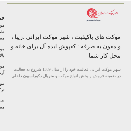
فر
مو
ظر
موکت های باکیفیت ، شهر موکت ایرانی ،زیبا ،
مص
و مقون به صرفه : کفپوش ایده آل برای خانه و
مو
محل کار شما
پالا
مو
شهر موکت ایرانی فعالیت خود را از سال 1389 شروع به فعالیت
آرتا
در ضمینه فروش و پخش انواع موکت و متریال دکوراسیون داخلی
مو
تر
چم
مص