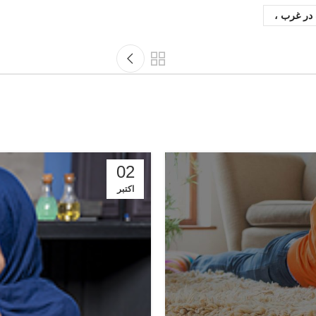
در غرب ،
02
اکتبر