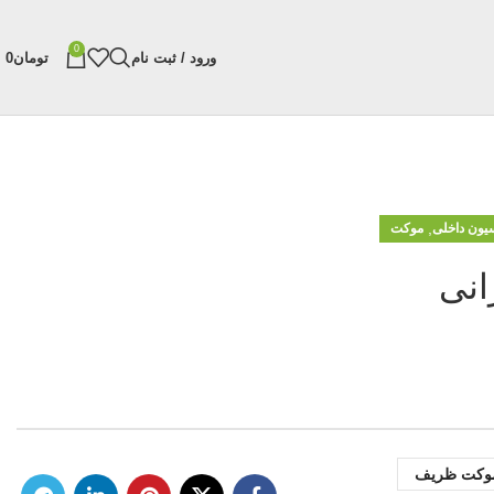
0
ورود / ثبت نام
تومان
0
,
سیون داخلی
موکت
انی
،موکت ظریف