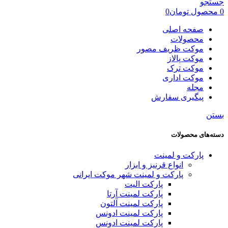
جستجو
0
محصول
تومان
0
صفحه اصلی
محصولات
موکت ظریف مصور
موکت پالاز
موکت ترک
موکت اداری
مجله
پیگیری سفارش
بستن
دسته‌های محصولات
پارکت و لمینت
انواع قرنیز و ابزار
پارکت و لمینت شهر موکت ایرانی
پارکت الیت
پارکت لمینت آرتا
پارکت لمینت آلتون
پارکت لمینت ادونس
پارکت لمینت ادونس