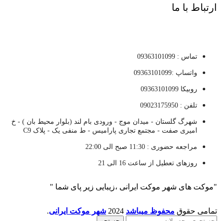
ارتباط با ما
تماس : 09363101099
واتساپ :09363101099
روبیکا 09363101099
تلفن : 09023175950
شهرگ گلستان - میدان موج - ورودی بام لند (بلوار محیط بان ) - خ
امیری صفت - مجتمع تجاری پارامیس - ط منفی یک - پلاک C9
مراجعه حضوری : 11:30 صبح الی 22:00
روزهای تعطیل از ساعت 16 الی 21
"موکت های شهر موکت ایرانی ،زیبایی زیر پای شما "
تمامی حقوق
محفوظ میباشد
2024
شهر موکت ایرانی
.
جستجو