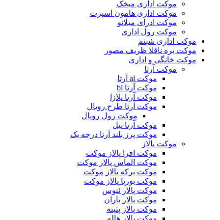
موکت اداری میخک
موکت اداری هامون اسپرت
موکت ادرای میلانو
موکت رول اداری
موکت اداری شبنم
موکت بره ناقلا ظریف مصور
موکت خانگی و اداری
موکت آرتا
موکت al آرتا
موکت آرتا bl
موکت آرتا پلازا
موکت آرتا طرح رویال
موکت رول رویال
موکت آرتا نیل
موکت پرز بلند آرتا درجه یک
موکت پالاز
موکت افرا پالاز موکت
موکت الماس پالاز موکت
موکت برکه پالاز موکت
موکت بوریا پالاز موکت
موکت پالاز ئنوس
موکت پالاز باران
موکت پالاز پتینه
موکت پالاز هاله