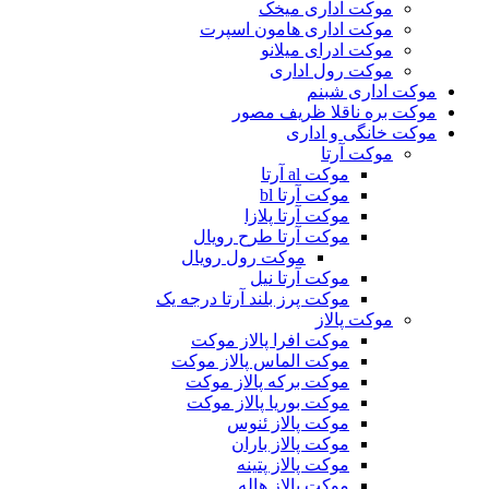
موکت اداری میخک
موکت اداری هامون اسپرت
موکت ادرای میلانو
موکت رول اداری
موکت اداری شبنم
موکت بره ناقلا ظریف مصور
موکت خانگی و اداری
موکت آرتا
موکت al آرتا
موکت آرتا bl
موکت آرتا پلازا
موکت آرتا طرح رویال
موکت رول رویال
موکت آرتا نیل
موکت پرز بلند آرتا درجه یک
موکت پالاز
موکت افرا پالاز موکت
موکت الماس پالاز موکت
موکت برکه پالاز موکت
موکت بوریا پالاز موکت
موکت پالاز ئنوس
موکت پالاز باران
موکت پالاز پتینه
موکت پالاز هاله