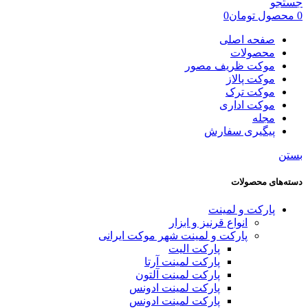
جستجو
0
محصول
تومان
0
صفحه اصلی
محصولات
موکت ظریف مصور
موکت پالاز
موکت ترک
موکت اداری
مجله
پیگیری سفارش
بستن
دسته‌های محصولات
پارکت و لمینت
انواع قرنیز و ابزار
پارکت و لمینت شهر موکت ایرانی
پارکت الیت
پارکت لمینت آرتا
پارکت لمینت آلتون
پارکت لمینت ادونس
پارکت لمینت ادونس