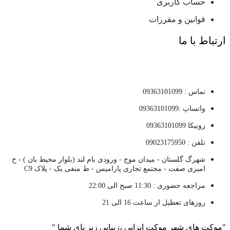
حساب کاربری
قوانین و مقررات
ارتباط با ما
تماس : 09363101099
واتساپ :09363101099
روبیکا 09363101099
تلفن : 09023175950
شهرگ گلستان - میدان موج - ورودی بام لند (بلوار محیط بان ) - خ
امیری صفت - مجتمع تجاری پارامیس - ط منفی یک - پلاک C9
مراجعه حضوری : 11:30 صبح الی 22:00
روزهای تعطیل از ساعت 16 الی 21
"موکت های شهر موکت ایرانی ،زیبایی زیر پای شما "