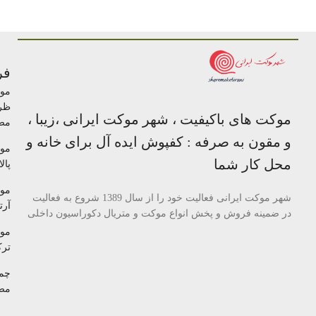
فر
مو
ظر
موکت های باکیفیت ، شهر موکت ایرانی ،زیبا ،
مص
و مقون به صرفه : کفپوش ایده آل برای خانه و
مو
محل کار شما
پالا
مو
شهر موکت ایرانی فعالیت خود را از سال 1389 شروع به فعالیت
آرتا
در ضمینه فروش و پخش انواع موکت و متریال دکوراسیون داخلی
مو
تر
چم
مص