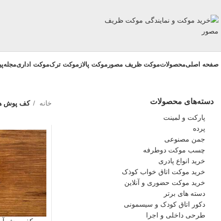
صفحه اصلی
محصولات
موکت ظریف مصور
موکت پالاز
موکت ترک
موکت اداری
مجله
پ
دسته‌های محصولات
خانه
کف پوش ه
پارکت و لمینت
پرده
جمن مصنوعی
چسب موکت دوطرفه
خرید انواع پادری
خرید موکت اتاق خواب کوذک
خرید موکت حضوری و آنلاین
دسته های برتر
دکور اتاق کودک و سیسمونی
طرحی داخلی و اجرا
کف پوش آرتا -28