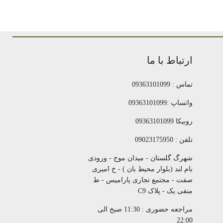
ارتباط با ما
تماس : 09363101099
واتساپ :09363101099
روبیکا 09363101099
تلفن : 09023175950
شهرگ گلستان - میدان موج - ورودی
بام لند (بلوار محیط بان ) - خ امیری
صفت - مجتمع تجاری پارامیس - ط
منفی یک - پلاک C9
مراجعه حضوری : 11:30 صبح الی
22:00