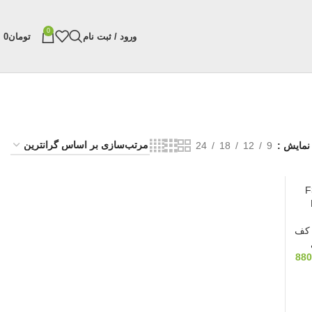
0
ورود / ثبت نام
تومان
0
نمایش
9
12
18
24
کف
880