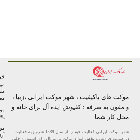
فر
مو
ظر
موکت های باکیفیت ، شهر موکت ایرانی ،زیبا ،
مص
و مقون به صرفه : کفپوش ایده آل برای خانه و
مو
محل کار شما
پالا
مو
شهر موکت ایرانی فعالیت خود را از سال 1389 شروع به فعالیت
آرتا
در ضمینه فروش و پخش انواع موکت و متریال دکوراسیون داخلی