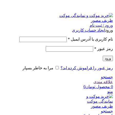
امک
ورود / ثبت نام
ورود
ایجاد حساب کاربری
نام کاربری یا آدرس ایمیل
*
رمز عبور
*
ورود
رمز عبور را فراموش کرده اید؟
مرا به خاطر بسپار
جستجو
علاقه مندی
0
محصول
تومان
0
منو
جستجو