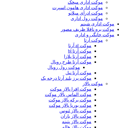
موکت اداری میخک
موکت اداری هامون اسپرت
موکت ادرای میلانو
موکت رول اداری
موکت اداری شبنم
موکت بره ناقلا ظریف مصور
موکت خانگی و اداری
موکت آرتا
موکت al آرتا
موکت آرتا bl
موکت آرتا پلازا
موکت آرتا طرح رویال
موکت رول رویال
موکت آرتا نیل
موکت پرز بلند آرتا درجه یک
موکت پالاز
موکت افرا پالاز موکت
موکت الماس پالاز موکت
موکت برکه پالاز موکت
موکت بوریا پالاز موکت
موکت پالاز ئنوس
موکت پالاز باران
موکت پالاز پتینه
موکت پالاز هاله