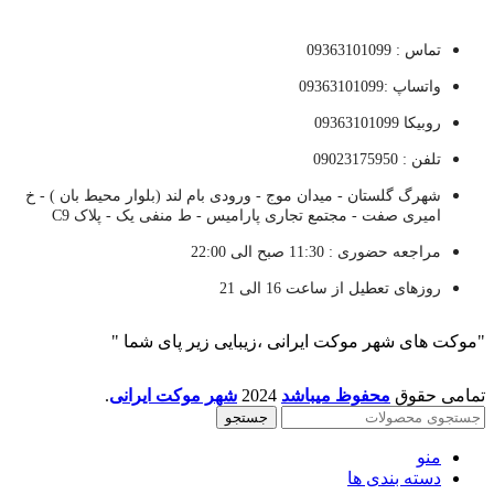
تماس : 09363101099
واتساپ :09363101099
روبیکا 09363101099
تلفن : 09023175950
شهرگ گلستان - میدان موج - ورودی بام لند (بلوار محیط بان ) - خ
امیری صفت - مجتمع تجاری پارامیس - ط منفی یک - پلاک C9
مراجعه حضوری : 11:30 صبح الی 22:00
روزهای تعطیل از ساعت 16 الی 21
"موکت های شهر موکت ایرانی ،زیبایی زیر پای شما "
تمامی حقوق
محفوظ میباشد
2024
شهر موکت ایرانی
.
جستجو
منو
دسته بندی ها