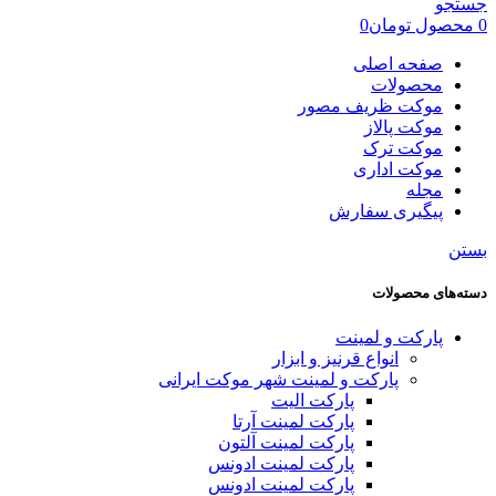
جستجو
0
محصول
تومان
0
صفحه اصلی
محصولات
موکت ظریف مصور
موکت پالاز
موکت ترک
موکت اداری
مجله
پیگیری سفارش
بستن
دسته‌های محصولات
پارکت و لمینت
انواع قرنیز و ابزار
پارکت و لمینت شهر موکت ایرانی
پارکت الیت
پارکت لمینت آرتا
پارکت لمینت آلتون
پارکت لمینت ادونس
پارکت لمینت ادونس