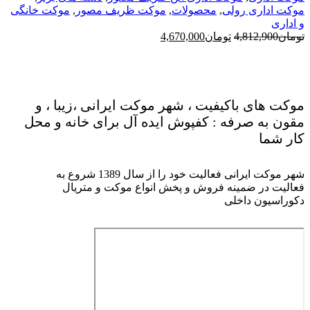
موکت اداری رولی
,
محصولات
,
موکت ظریف مصور
,
موکت خانگی
و اداری
قیمت
قیمت
تومان
4,812,900
تومان
4,670,000
اصلی
فعلی
تومان4,812,900
تومان4,670,000
بود.
است.
موکت های باکیفیت ، شهر موکت ایرانی ،زیبا ، و
مقون به صرفه : کفپوش ایده آل برای خانه و محل
کار شما
شهر موکت ایرانی فعالیت خود را از سال 1389 شروع به
فعالیت در ضمینه فروش و پخش انواع موکت و متریال
دکوراسیون داخلی