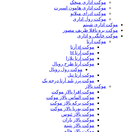
موکت اداری میخک
موکت اداری هامون اسپرت
موکت ادرای میلانو
موکت رول اداری
موکت اداری شبنم
موکت بره ناقلا ظریف مصور
موکت خانگی و اداری
موکت آرتا
موکت al آرتا
موکت آرتا bl
موکت آرتا پلازا
موکت آرتا طرح رویال
موکت رول رویال
موکت آرتا نیل
موکت پرز بلند آرتا درجه یک
موکت پالاز
موکت افرا پالاز موکت
موکت الماس پالاز موکت
موکت برکه پالاز موکت
موکت بوریا پالاز موکت
موکت پالاز ئنوس
موکت پالاز باران
موکت پالاز پتینه
موکت پالاز هاله