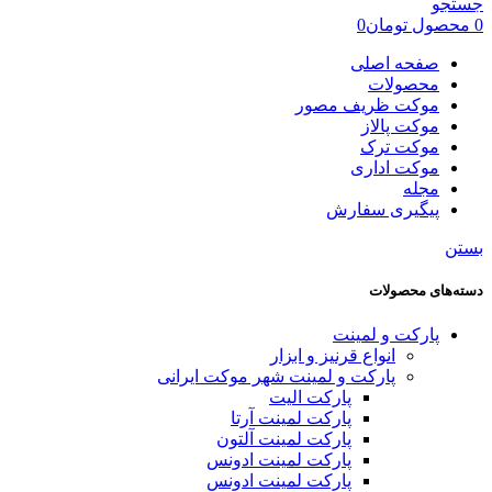
جستجو
0
محصول
تومان
0
صفحه اصلی
محصولات
موکت ظریف مصور
موکت پالاز
موکت ترک
موکت اداری
مجله
پیگیری سفارش
بستن
دسته‌های محصولات
پارکت و لمینت
انواع قرنیز و ابزار
پارکت و لمینت شهر موکت ایرانی
پارکت الیت
پارکت لمینت آرتا
پارکت لمینت آلتون
پارکت لمینت ادونس
پارکت لمینت ادونس