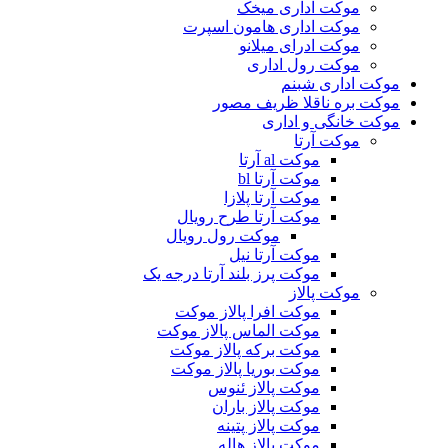
موکت اداری میخک
موکت اداری هامون اسپرت
موکت ادرای میلانو
موکت رول اداری
موکت اداری شبنم
موکت بره ناقلا ظریف مصور
موکت خانگی و اداری
موکت آرتا
موکت al آرتا
موکت آرتا bl
موکت آرتا پلازا
موکت آرتا طرح رویال
موکت رول رویال
موکت آرتا نیل
موکت پرز بلند آرتا درجه یک
موکت پالاز
موکت افرا پالاز موکت
موکت الماس پالاز موکت
موکت برکه پالاز موکت
موکت بوریا پالاز موکت
موکت پالاز ئنوس
موکت پالاز باران
موکت پالاز پتینه
موکت پالاز هاله