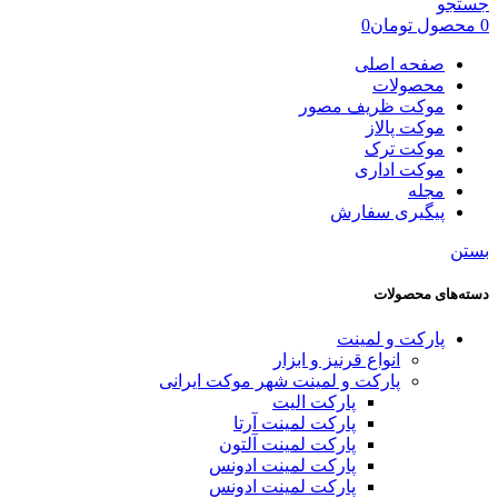
جستجو
0
محصول
تومان
0
صفحه اصلی
محصولات
موکت ظریف مصور
موکت پالاز
موکت ترک
موکت اداری
مجله
پیگیری سفارش
بستن
دسته‌های محصولات
پارکت و لمینت
انواع قرنیز و ابزار
پارکت و لمینت شهر موکت ایرانی
پارکت الیت
پارکت لمینت آرتا
پارکت لمینت آلتون
پارکت لمینت ادونس
پارکت لمینت ادونس