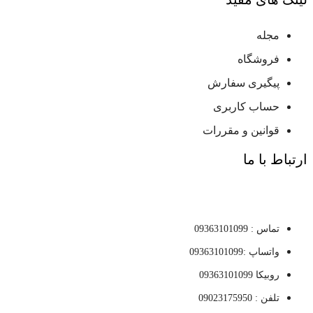
مجله
فروشگاه
پیگیری سفارش
حساب کاربری
قوانین و مقررات
ارتباط با ما
تماس : 09363101099
واتساپ :09363101099
روبیکا 09363101099
تلفن : 09023175950