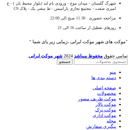
شهرگ گلستان - میدان موج - ورودی بام لند (بلوار محیط بان ) - خ
امیری صفت - مجتمع تجاری پارامیس - ط منفی یک - پلاک C9
مراجعه حضوری : 11:30 صبح الی 22:00
روزهای تعطیل از ساعت 16 الی 21
"موکت های شهر موکت ایرانی ،زیبایی زیر پای شما "
تمامی حقوق
محفوظ میباشد
2024
شهر موکت ایرانی
.
جستجو
منو
دسته بندی ها
صفحه اصلی
محصولات
موکت ظریف مصور
موکت پالاز
موکت ترک
موکت اداری
مجله
پیگیری سفارش