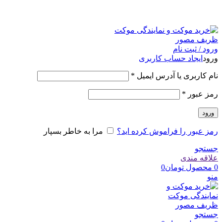
امک
ورود / ثبت نام
ورود
ایجاد حساب کاربری
نام کاربری یا آدرس ایمیل
*
رمز عبور
*
ورود
رمز عبور را فراموش کرده اید؟
مرا به خاطر بسپار
جستجو
علاقه مندی
0
محصول
تومان
0
منو
جستجو