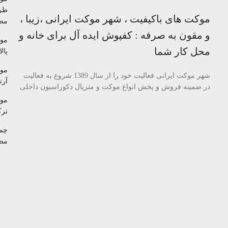
ظر
موکت های باکیفیت ، شهر موکت ایرانی ،زیبا ،
مص
و مقون به صرفه : کفپوش ایده آل برای خانه و
مو
محل کار شما
پالا
مو
شهر موکت ایرانی فعالیت خود را از سال 1389 شروع به فعالیت
آرتا
در ضمینه فروش و پخش انواع موکت و متریال دکوراسیون داخلی
مو
تر
چم
مص