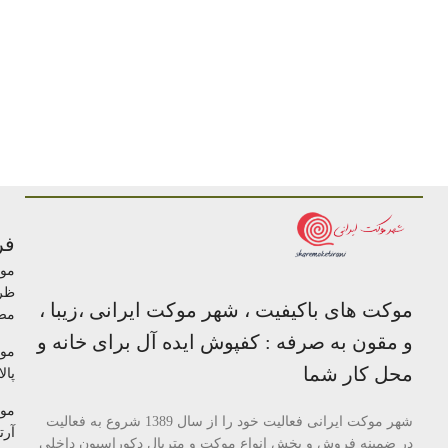
فر
مو
ظر
موکت های باکیفیت ، شهر موکت ایرانی ،زیبا ،
مص
و مقون به صرفه : کفپوش ایده آل برای خانه و
مو
محل کار شما
پالا
مو
شهر موکت ایرانی فعالیت خود را از سال 1389 شروع به فعالیت
آرتا
در ضمینه فروش و پخش انواع موکت و متریال دکوراسیون داخلی