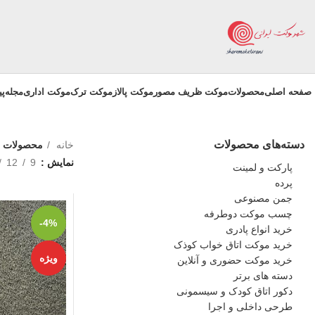
صفحه اصلی
محصولات
موکت ظریف مصور
موکت پالاز
موکت ترک
موکت اداری
مجله
پ
دسته‌های محصولات
خانه
محصولات ب
نمایش
9
12
پارکت و لمینت
پرده
جمن مصنوعی
چسب موکت دوطرفه
-4%
خرید انواع پادری
خرید موکت اتاق خواب کوذک
ویژه
خرید موکت حضوری و آنلاین
دسته های برتر
دکور اتاق کودک و سیسمونی
طرحی داخلی و اجرا