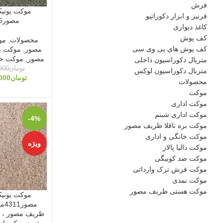
فرش
موکت یونی
قرنیز و ابزار دکوراتیو
مصور4346
کاغذ دیواری
کف پوش
محصولات
,
مو
کف پوش های پی وی سی
مصور
,
موکت ی
مصور
,
موکت خا
متریال دکوراسیون داخلی
تومان
900
متریال دکوراسیون لوکس
تومان
000
محصولات
موکت
موکت اداری
موکت اداری شبنم
-4%
موکت بره ناقلا ظریف مصور
موکت خانگی و اداری
ویژه
موکت دالیا پالاز
موکت ضد کوبیگی
موکت فرش ترک وارداتی
موکت نمدی
موکت هستی ظریف مصور
موکت یونی
مصو
ظریف مصور ، خ
خرید موکت اد