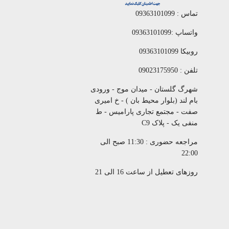
تماس : 09363101099
واتساپ :09363101099
روبیکا 09363101099
تلفن : 09023175950
شهرگ گلستان - میدان موج - ورودی
بام لند (بلوار محیط بان ) - خ امیری
صفت - مجتمع تجاری پارامیس - ط
منفی یک - پلاک C9
مراجعه حضوری : 11:30 صبح الی
22:00
روزهای تعطیل از ساعت 16 الی 21