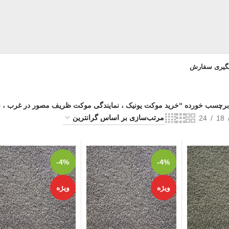
یگیری سفارش
رچسب خورده “خرید موکت یونیک ، نمایندگی موکت ظریف مصور در غرب ، 
24
18
-4%
-4%
ویژه
ویژه