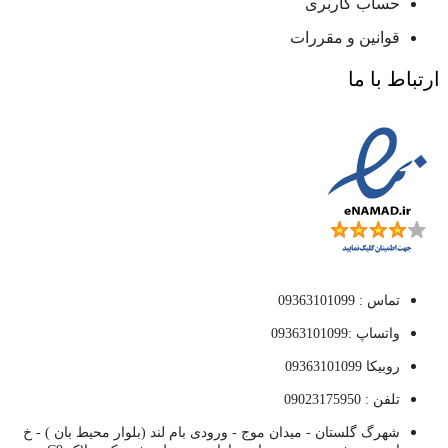
حساب کاربری
قوانین و مقررات
ارتباط با ما
تماس : 09363101099
واتساپ :09363101099
روبیکا 09363101099
تلفن : 09023175950
شهرگ گلستان - میدان موج - ورودی بام لند (بلوار محیط بان ) - خ