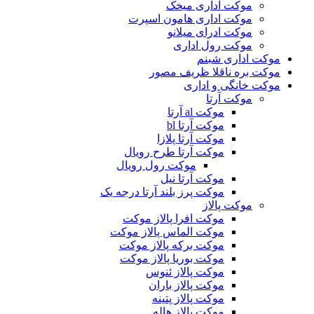
موکت اداری میخک
موکت اداری هامون اسپرت
موکت ادرای میلانو
موکت رول اداری
موکت اداری شبنم
موکت بره ناقلا ظریف مصور
موکت خانگی و اداری
موکت آرتا
موکت al آرتا
موکت آرتا bl
موکت آرتا پلازا
موکت آرتا طرح رویال
موکت رول رویال
موکت آرتا نیل
موکت پرز بلند آرتا درجه یک
موکت پالاز
موکت افرا پالاز موکت
موکت الماس پالاز موکت
موکت برکه پالاز موکت
موکت بوریا پالاز موکت
موکت پالاز ئنوس
موکت پالاز باران
موکت پالاز پتینه
موکت پالاز هاله