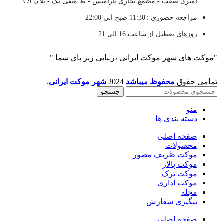
امیری صفت - مجتمع تجاری پارامیس - ط منفی یک - پلاک C9
مراجعه حضوری : 11:30 صبح الی 22:00
روزهای تعطیل از ساعت 16 الی 21
"موکت های شهر موکت ایرانی ،زیبایی زیر پای شما "
تمامی حقوق
محفوظ میباشد
2024
شهر موکت ایرانی
.
جستجو
منو
دسته بندی ها
صفحه اصلی
محصولات
موکت ظریف مصور
موکت پالاز
موکت ترک
موکت اداری
مجله
پیگیری سفارش
صفحه اصلی