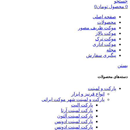
جستجو
0
محصول
تومان
0
صفحه اصلی
محصولات
موکت ظریف مصور
موکت پالاز
موکت ترک
موکت اداری
مجله
پیگیری سفارش
بستن
دسته‌های محصولات
پارکت و لمینت
انواع قرنیز و ابزار
پارکت و لمینت شهر موکت ایرانی
پارکت الیت
پارکت لمینت آرتا
پارکت لمینت آلتون
پارکت لمینت ادونس
پارکت لمینت ادونس