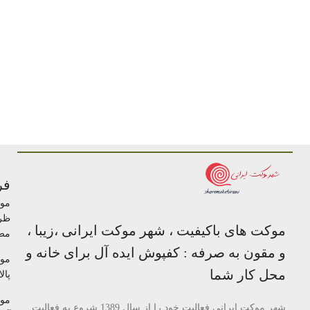
فر
مو
ظر
موکت های باکیفیت ، شهر موکت ایرانی ،زیبا ،
مص
و مقون به صرفه : کفپوش ایده آل برای خانه و
مو
محل کار شما
پالا
مو
شهر موکت ایرانی فعالیت خود را از سال 1389 شروع به فعالیت