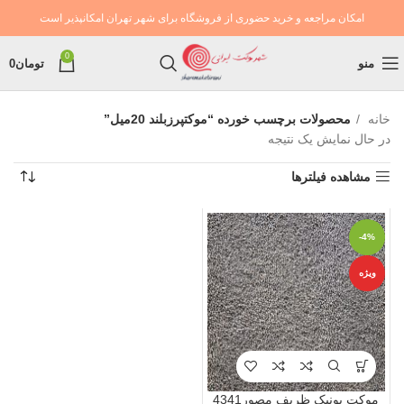
امکان مراجعه و خرید حضوری از فروشگاه برای شهر تهران امکانپذیر است
0
منو
تومان
0
خانه
محصولات برچسب خورده “موکتپرزبلند 20میل”
در حال نمایش یک نتیجه
مشاهده فیلترها
-4%
ویژه
موکت یونیک ظریف مصور4341