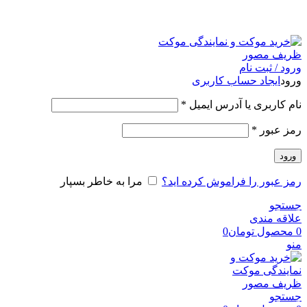
امک
ورود / ثبت نام
ورود
ایجاد حساب کاربری
نام کاربری یا آدرس ایمیل
*
رمز عبور
*
ورود
رمز عبور را فراموش کرده اید؟
مرا به خاطر بسپار
جستجو
علاقه مندی
0
محصول
تومان
0
منو
جستجو