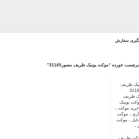
یگیری سفارش
چسب خورده “موکت یونیک ظریف مصور31165”
ک ظریف
ر4311موکت یونیک
رید موکت ،
اری ، موکت
تایل ، موکت
 ،
کت ظریف