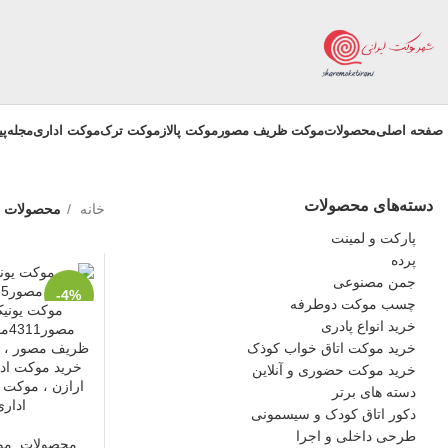
صفحه اصلی
محصولات
موکت ظریف مصور
موکت پالاز
موکت ترک
موکت اداری
مجله
پ
دسته‌های محصولات
خانه
محصولات بر
پارکت و لمینت
پرده
جمن مصنوعی
-4%
چسب موکت دوطرفه
موکت یونی
خرید انواع پادری
مصو
ویژه
خرید موکت اتاق خواب کوذک
ظریف مصور ، خ
خرید موکت اد
خرید موکت حضوری و آنلاین
ارازن ، موکت 
دسته های برتر
اداری
دکور اتاق کودک و سیسمونی
طرحی داخلی و اجرا
محصولات
,
مو