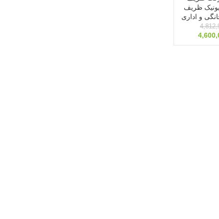
ونیک ظریف
نگی و اداری
4,812,
4,600,